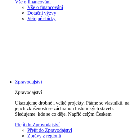
Vše o financování
Vše o financování
Dotační výzvy
Veřejné sbírky
Zpravodajství
Zpravodajství
Ukazujeme drobné i velké projekty. Ptáme se vlastníků, na
jejich zkušenosti se záchranou historických staveb.
Sledujeme, kde se co děje. Napříč celým Českem.
Přejít do Zpravodajství
Přejít do Zpravodajství
Zprávy z regionů