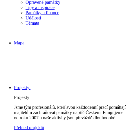
Opravené památky
Tipy a inspirace
Památky a finance
Události
Témata
Mapa
Projekty
Projekty
Jsme tým profesionálů, kteří svou každodenní prací pomáhají
majitelům zachraňovat památky napříč Českem. Fungujeme
od roku 2007 a naše aktivity jsou převáždě dlouhodobé.
Přehled projektů