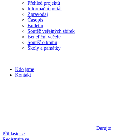
Přehled projektů
Informační portál
Zpravodaj
Časopis
Bulletin
Soutěž veřejných sbírek
Benefiční večeře
Soutěž o knihu
Školy a památky
Kdo jsme
Kontakt
Darujte
Přihlaste se
Registrujte se