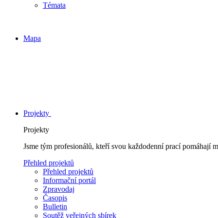
Témata
Mapa
Projekty
Projekty
Jsme tým profesionálů, kteří svou každodenní prací pomáhají 
Přehled projektů
Přehled projektů
Informační portál
Zpravodaj
Časopis
Bulletin
Soutěž veřejných sbírek