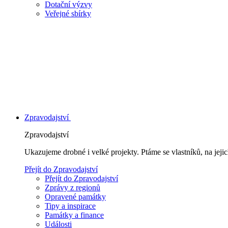
Dotační výzvy
Veřejné sbírky
Zpravodajství
Zpravodajství
Ukazujeme drobné i velké projekty. Ptáme se vlastníků, na jej
Přejít do Zpravodajství
Přejít do Zpravodajství
Zprávy z regionů
Opravené památky
Tipy a inspirace
Památky a finance
Události