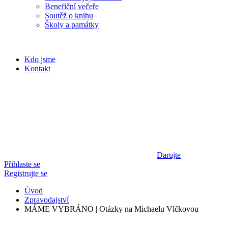
Benefiční večeře
Soutěž o knihu
Školy a památky
Kdo jsme
Kontakt
Darujte
Přihlaste se
Registrujte se
Úvod
Zpravodajství
MÁME VYBRÁNO | Otázky na Michaelu Vlčkovou