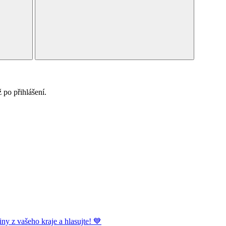
po přihlášení.
ny z vašeho kraje a hlasujte! 💙