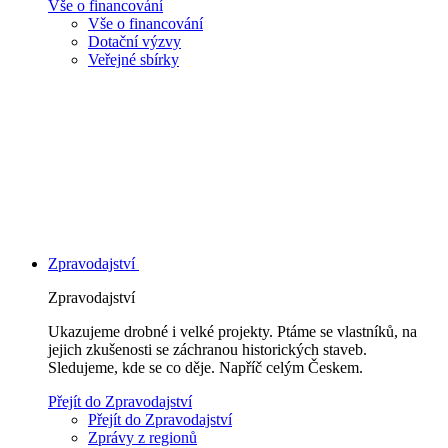
Vše o financování
Vše o financování
Dotační výzvy
Veřejné sbírky
Zpravodajství
Zpravodajství
Ukazujeme drobné i velké projekty. Ptáme se vlastníků, na
jejich zkušenosti se záchranou historických staveb.
Sledujeme, kde se co děje. Napříč celým Českem.
Přejít do Zpravodajství
Přejít do Zpravodajství
Zprávy z regionů