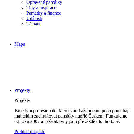
Opravené památky
Tipy a inspirace
Památky a finance
Události
Témata
Mapa
Projekty
Projekty
Jsme tým profesionálů, kteří svou každodenní prací pomáhají
majitelům zachraňovat památky napříč Českem. Fungujeme
od roku 2007 a naše aktivity jsou převáždě dlouhodobé.
Přehled projektů