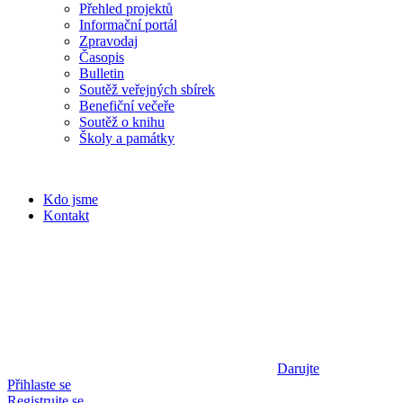
Přehled projektů
Informační portál
Zpravodaj
Časopis
Bulletin
Soutěž veřejných sbírek
Benefiční večeře
Soutěž o knihu
Školy a památky
Kdo jsme
Kontakt
Darujte
Přihlaste se
Registrujte se