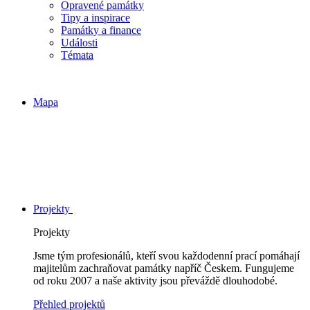
Opravené památky
Tipy a inspirace
Památky a finance
Události
Témata
Mapa
Projekty
Projekty
Jsme tým profesionálů, kteří svou každodenní prací pomáhají
majitelům zachraňovat památky napříč Českem. Fungujeme
od roku 2007 a naše aktivity jsou převáždě dlouhodobé.
Přehled projektů