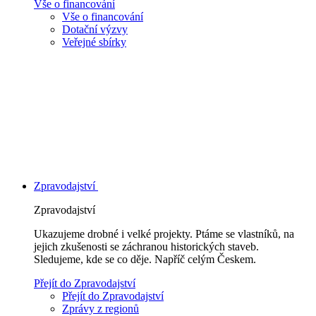
Vše o financování
Vše o financování
Dotační výzvy
Veřejné sbírky
Zpravodajství
Zpravodajství
Ukazujeme drobné i velké projekty. Ptáme se vlastníků, na
jejich zkušenosti se záchranou historických staveb.
Sledujeme, kde se co děje. Napříč celým Českem.
Přejít do Zpravodajství
Přejít do Zpravodajství
Zprávy z regionů