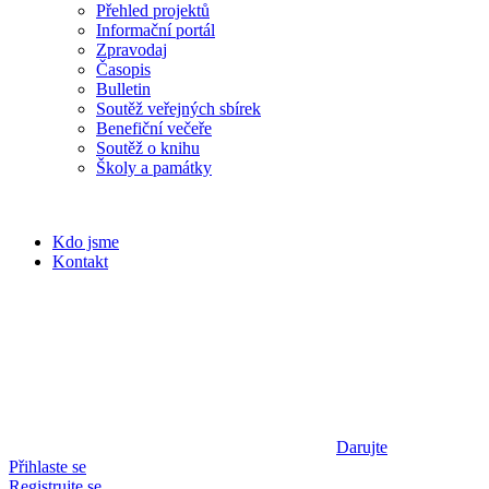
Přehled projektů
Informační portál
Zpravodaj
Časopis
Bulletin
Soutěž veřejných sbírek
Benefiční večeře
Soutěž o knihu
Školy a památky
Kdo jsme
Kontakt
Darujte
Přihlaste se
Registrujte se