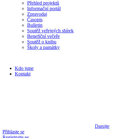
Přehled projektů
Informační portál
Zpravodaj
Časopis
Bulletin
Soutěž veřejných sbírek
Benefiční večeře
Soutěž o knihu
Školy a památky
Kdo jsme
Kontakt
Darujte
Přihlaste se
Registrujte se