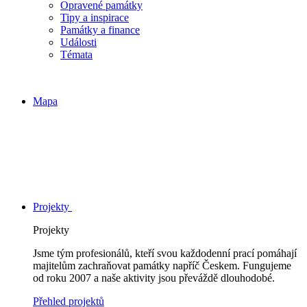
Opravené památky
Tipy a inspirace
Památky a finance
Události
Témata
Mapa
Projekty
Projekty
Jsme tým profesionálů, kteří svou každodenní prací pomáhají
majitelům zachraňovat památky napříč Českem. Fungujeme
od roku 2007 a naše aktivity jsou převáždě dlouhodobé.
Přehled projektů