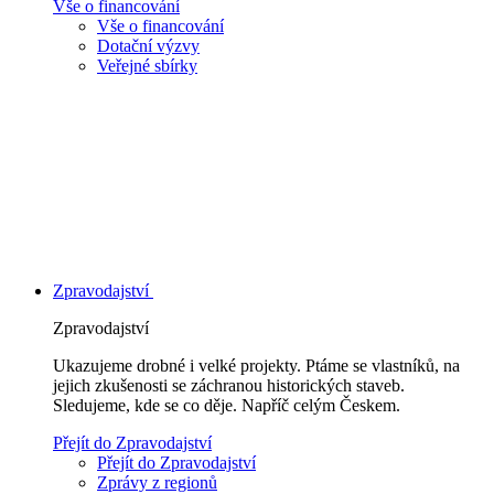
Vše o financování
Vše o financování
Dotační výzvy
Veřejné sbírky
Zpravodajství
Zpravodajství
Ukazujeme drobné i velké projekty. Ptáme se vlastníků, na
jejich zkušenosti se záchranou historických staveb.
Sledujeme, kde se co děje. Napříč celým Českem.
Přejít do Zpravodajství
Přejít do Zpravodajství
Zprávy z regionů