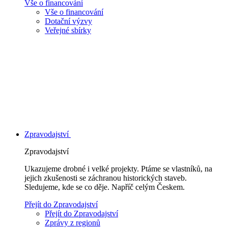
Vše o financování
Vše o financování
Dotační výzvy
Veřejné sbírky
Zpravodajství
Zpravodajství
Ukazujeme drobné i velké projekty. Ptáme se vlastníků, na
jejich zkušenosti se záchranou historických staveb.
Sledujeme, kde se co děje. Napříč celým Českem.
Přejít do Zpravodajství
Přejít do Zpravodajství
Zprávy z regionů