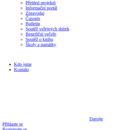
Přehled projektů
Informační portál
Zpravodaj
Časopis
Bulletin
Soutěž veřejných sbírek
Benefiční večeře
Soutěž o knihu
Školy a památky
Kdo jsme
Kontakt
Darujte
Přihlaste se
Registrujte se