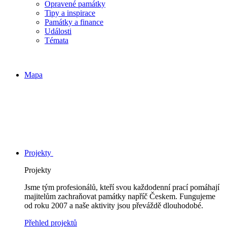
Opravené památky
Tipy a inspirace
Památky a finance
Události
Témata
Mapa
Projekty
Projekty
Jsme tým profesionálů, kteří svou každodenní prací pomáhají
majitelům zachraňovat památky napříč Českem. Fungujeme
od roku 2007 a naše aktivity jsou převáždě dlouhodobé.
Přehled projektů